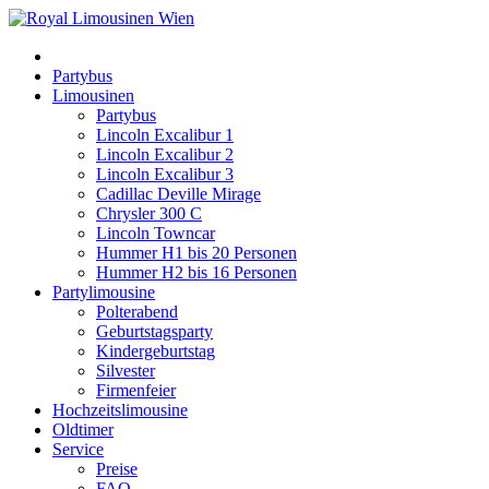
Partybus
Limousinen
Partybus
Lincoln Excalibur 1
Lincoln Excalibur 2
Lincoln Excalibur 3
Cadillac Deville Mirage
Chrysler 300 C
Lincoln Towncar
Hummer H1 bis 20 Personen
Hummer H2 bis 16 Personen
Partylimousine
Polterabend
Geburtstagsparty
Kindergeburtstag
Silvester
Firmenfeier
Hochzeitslimousine
Oldtimer
Service
Preise
FAQ