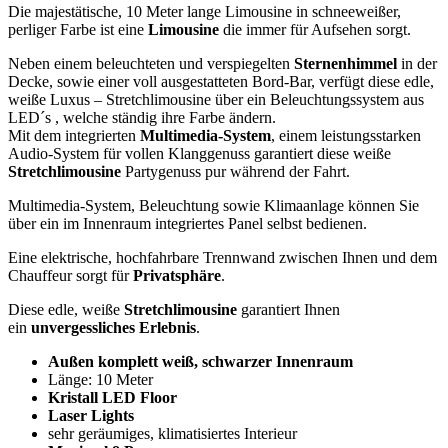
Die majestätische, 10 Meter lange Limousine in schneeweißer,
perliger Farbe ist eine
Limousine
die immer für Aufsehen sorgt.
Neben einem beleuchteten und verspiegelten
Sternenhimmel
in der
Decke, sowie einer voll ausgestatteten Bord-Bar, verfügt diese edle,
weiße Luxus – Stretchlimousine über ein Beleuchtungssystem aus
LED´s , welche ständig ihre Farbe ändern.
Mit dem integrierten
Multimedia-System
, einem leistungsstarken
Audio-System für vollen Klanggenuss garantiert diese weiße
Stretchlimousine
Partygenuss pur während der Fahrt.
Multimedia-System, Beleuchtung sowie Klimaanlage können Sie
über ein im Innenraum integriertes Panel selbst bedienen.
Eine elektrische, hochfahrbare Trennwand zwischen Ihnen und dem
Chauffeur sorgt für
Privatsphäre
.
Diese edle, weiße
Stretchlimousine
garantiert Ihnen
ein
unvergessliches Erlebnis
.
Außen komplett weiß, schwarzer Innenraum
Länge: 10 Meter
Kristall LED Floor
Laser Lights
sehr geräumiges, klimatisiertes Interieur