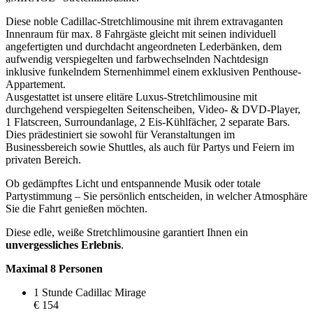
Diese noble Cadillac-Stretchlimousine mit ihrem extravaganten
Innenraum für max. 8 Fahrgäste gleicht mit seinen individuell
angefertigten und durchdacht angeordneten Lederbänken, dem
aufwendig verspiegelten und farbwechselnden Nachtdesign
inklusive funkelndem Sternenhimmel einem exklusiven Penthouse-
Appartement.
Ausgestattet ist unsere elitäre Luxus-Stretchlimousine mit
durchgehend verspiegelten Seitenscheiben, Video- & DVD-Player,
1 Flatscreen, Surroundanlage, 2 Eis-Kühlfächer, 2 separate Bars.
Dies prädestiniert sie sowohl für Veranstaltungen im
Businessbereich sowie Shuttles, als auch für Partys und Feiern im
privaten Bereich.
Ob gedämpftes Licht und entspannende Musik oder totale
Partystimmung – Sie persönlich entscheiden, in welcher Atmosphäre
Sie die Fahrt genießen möchten.
Diese edle, weiße Stretchlimousine garantiert Ihnen ein
unvergessliches Erlebnis
.
Maximal 8 Personen
1 Stunde Cadillac Mirage
€ 154