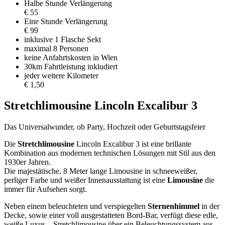
Halbe Stunde Verlängerung
€ 55
Eine Stunde Verlängerung
€ 99
inklusive 1 Flasche Sekt
maximal 8 Personen
keine Anfahrtskosten in Wien
30km Fahrtleistung inkludiert
jeder weitere Kilometer
€ 1,50
Stretchlimousine Lincoln Excalibur 3
Das Universalwunder, ob Party, Hochzeit oder Geburtstagsfeier
Die
Stretchlimousine
Lincoln Excalibur 3 ist eine brillante
Kombination aus modernen technischen Lösungen mit Stil aus den
1930er Jahren.
Die majestätische, 8 Meter lange Limousine in schneeweißer,
perliger Farbe und weißer Innenausstattung ist eine
Limousine
die
immer für Aufsehen sorgt.
Neben einem beleuchteten und verspiegelten
Sternenhimmel
in der
Decke, sowie einer voll ausgestatteten Bord-Bar, verfügt diese edle,
weiße Luxus – Stretchlimousine über ein Beleuchtungssystem aus