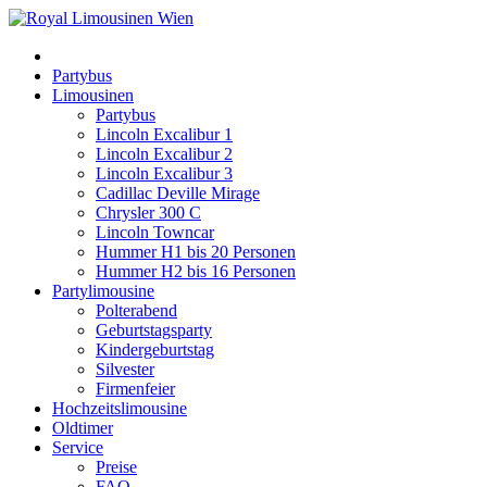
Partybus
Limousinen
Partybus
Lincoln Excalibur 1
Lincoln Excalibur 2
Lincoln Excalibur 3
Cadillac Deville Mirage
Chrysler 300 C
Lincoln Towncar
Hummer H1 bis 20 Personen
Hummer H2 bis 16 Personen
Partylimousine
Polterabend
Geburtstagsparty
Kindergeburtstag
Silvester
Firmenfeier
Hochzeitslimousine
Oldtimer
Service
Preise
FAQ