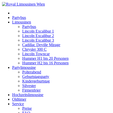
Partybus
Limousinen
Partybus
Lincoln Excalibur 1
Lincoln Excalibur 2
Lincoln Excalibur 3
Cadillac Deville Mirage
Chrysler 300 C
Lincoln Towncar
Hummer H1 bis 20 Personen
Hummer H2 bis 16 Personen
Partylimousine
Polterabend
Geburtstagsparty
Kindergeburtstag
Silvester
Firmenfeier
Hochzeitslimousine
Oldtimer
Service
Preise
FAQ