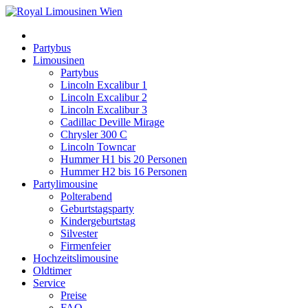
Partybus
Limousinen
Partybus
Lincoln Excalibur 1
Lincoln Excalibur 2
Lincoln Excalibur 3
Cadillac Deville Mirage
Chrysler 300 C
Lincoln Towncar
Hummer H1 bis 20 Personen
Hummer H2 bis 16 Personen
Partylimousine
Polterabend
Geburtstagsparty
Kindergeburtstag
Silvester
Firmenfeier
Hochzeitslimousine
Oldtimer
Service
Preise
FAQ