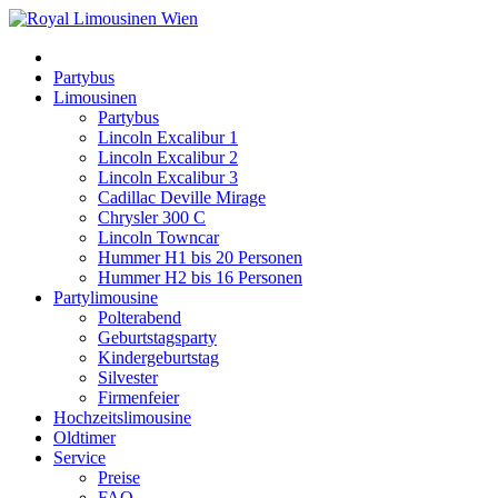
Partybus
Limousinen
Partybus
Lincoln Excalibur 1
Lincoln Excalibur 2
Lincoln Excalibur 3
Cadillac Deville Mirage
Chrysler 300 C
Lincoln Towncar
Hummer H1 bis 20 Personen
Hummer H2 bis 16 Personen
Partylimousine
Polterabend
Geburtstagsparty
Kindergeburtstag
Silvester
Firmenfeier
Hochzeitslimousine
Oldtimer
Service
Preise
FAQ