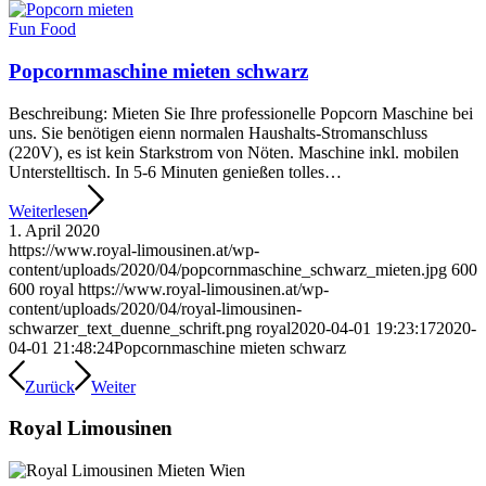
Fun Food
Popcornmaschine mieten schwarz
Beschreibung: Mieten Sie Ihre professionelle Popcorn Maschine bei
uns. Sie benötigen eienn normalen Haushalts-Stromanschluss
(220V), es ist kein Starkstrom von Nöten. Maschine inkl. mobilen
Unterstelltisch. In 5-6 Minuten genießen tolles…
Weiterlesen
1. April 2020
https://www.royal-limousinen.at/wp-
content/uploads/2020/04/popcornmaschine_schwarz_mieten.jpg
600
600
royal
https://www.royal-limousinen.at/wp-
content/uploads/2020/04/royal-limousinen-
schwarzer_text_duenne_schrift.png
royal
2020-04-01 19:23:17
2020-
04-01 21:48:24
Popcornmaschine mieten schwarz
Zurück
Weiter
Royal Limousinen