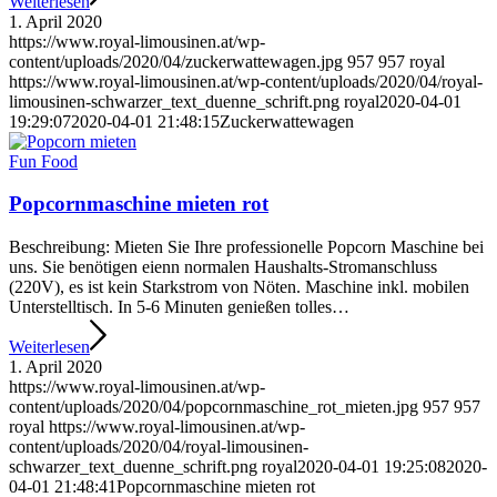
Weiterlesen
1. April 2020
https://www.royal-limousinen.at/wp-
content/uploads/2020/04/zuckerwattewagen.jpg
957
957
royal
https://www.royal-limousinen.at/wp-content/uploads/2020/04/royal-
limousinen-schwarzer_text_duenne_schrift.png
royal
2020-04-01
19:29:07
2020-04-01 21:48:15
Zuckerwattewagen
Fun Food
Popcornmaschine mieten rot
Beschreibung: Mieten Sie Ihre professionelle Popcorn Maschine bei
uns. Sie benötigen eienn normalen Haushalts-Stromanschluss
(220V), es ist kein Starkstrom von Nöten. Maschine inkl. mobilen
Unterstelltisch. In 5-6 Minuten genießen tolles…
Weiterlesen
1. April 2020
https://www.royal-limousinen.at/wp-
content/uploads/2020/04/popcornmaschine_rot_mieten.jpg
957
957
royal
https://www.royal-limousinen.at/wp-
content/uploads/2020/04/royal-limousinen-
schwarzer_text_duenne_schrift.png
royal
2020-04-01 19:25:08
2020-
04-01 21:48:41
Popcornmaschine mieten rot