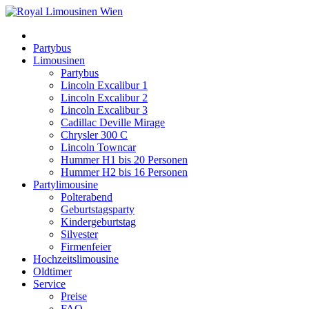
Partybus
Limousinen
Partybus
Lincoln Excalibur 1
Lincoln Excalibur 2
Lincoln Excalibur 3
Cadillac Deville Mirage
Chrysler 300 C
Lincoln Towncar
Hummer H1 bis 20 Personen
Hummer H2 bis 16 Personen
Partylimousine
Polterabend
Geburtstagsparty
Kindergeburtstag
Silvester
Firmenfeier
Hochzeitslimousine
Oldtimer
Service
Preise
FAQ