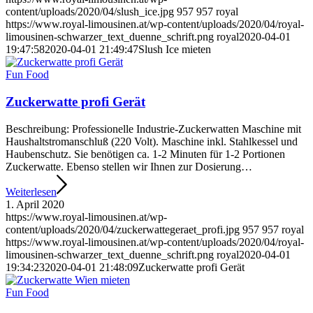
content/uploads/2020/04/slush_ice.jpg
957
957
royal
https://www.royal-limousinen.at/wp-content/uploads/2020/04/royal-
limousinen-schwarzer_text_duenne_schrift.png
royal
2020-04-01
19:47:58
2020-04-01 21:49:47
Slush Ice mieten
Fun Food
Zuckerwatte profi Gerät
Beschreibung: Professionelle Industrie-Zuckerwatten Maschine mit
Haushaltstromanschluß (220 Volt). Maschine inkl. Stahlkessel und
Haubenschutz. Sie benötigen ca. 1-2 Minuten für 1-2 Portionen
Zuckerwatte. Ebenso stellen wir Ihnen zur Dosierung…
Weiterlesen
1. April 2020
https://www.royal-limousinen.at/wp-
content/uploads/2020/04/zuckerwattegeraet_profi.jpg
957
957
royal
https://www.royal-limousinen.at/wp-content/uploads/2020/04/royal-
limousinen-schwarzer_text_duenne_schrift.png
royal
2020-04-01
19:34:23
2020-04-01 21:48:09
Zuckerwatte profi Gerät
Fun Food