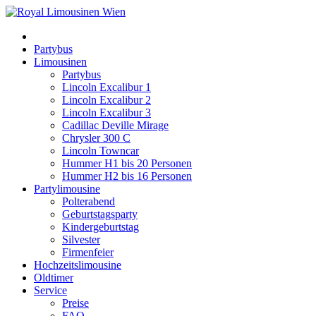
Partybus
Limousinen
Partybus
Lincoln Excalibur 1
Lincoln Excalibur 2
Lincoln Excalibur 3
Cadillac Deville Mirage
Chrysler 300 C
Lincoln Towncar
Hummer H1 bis 20 Personen
Hummer H2 bis 16 Personen
Partylimousine
Polterabend
Geburtstagsparty
Kindergeburtstag
Silvester
Firmenfeier
Hochzeitslimousine
Oldtimer
Service
Preise
FAQ