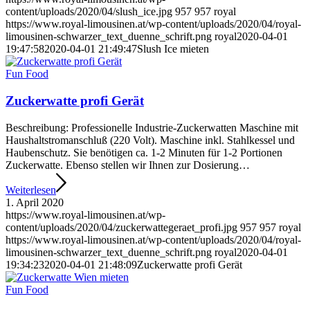
content/uploads/2020/04/slush_ice.jpg
957
957
royal
https://www.royal-limousinen.at/wp-content/uploads/2020/04/royal-
limousinen-schwarzer_text_duenne_schrift.png
royal
2020-04-01
19:47:58
2020-04-01 21:49:47
Slush Ice mieten
Fun Food
Zuckerwatte profi Gerät
Beschreibung: Professionelle Industrie-Zuckerwatten Maschine mit
Haushaltstromanschluß (220 Volt). Maschine inkl. Stahlkessel und
Haubenschutz. Sie benötigen ca. 1-2 Minuten für 1-2 Portionen
Zuckerwatte. Ebenso stellen wir Ihnen zur Dosierung…
Weiterlesen
1. April 2020
https://www.royal-limousinen.at/wp-
content/uploads/2020/04/zuckerwattegeraet_profi.jpg
957
957
royal
https://www.royal-limousinen.at/wp-content/uploads/2020/04/royal-
limousinen-schwarzer_text_duenne_schrift.png
royal
2020-04-01
19:34:23
2020-04-01 21:48:09
Zuckerwatte profi Gerät
Fun Food