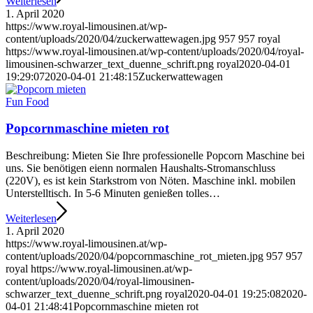
Weiterlesen
1. April 2020
https://www.royal-limousinen.at/wp-
content/uploads/2020/04/zuckerwattewagen.jpg
957
957
royal
https://www.royal-limousinen.at/wp-content/uploads/2020/04/royal-
limousinen-schwarzer_text_duenne_schrift.png
royal
2020-04-01
19:29:07
2020-04-01 21:48:15
Zuckerwattewagen
Fun Food
Popcornmaschine mieten rot
Beschreibung: Mieten Sie Ihre professionelle Popcorn Maschine bei
uns. Sie benötigen eienn normalen Haushalts-Stromanschluss
(220V), es ist kein Starkstrom von Nöten. Maschine inkl. mobilen
Unterstelltisch. In 5-6 Minuten genießen tolles…
Weiterlesen
1. April 2020
https://www.royal-limousinen.at/wp-
content/uploads/2020/04/popcornmaschine_rot_mieten.jpg
957
957
royal
https://www.royal-limousinen.at/wp-
content/uploads/2020/04/royal-limousinen-
schwarzer_text_duenne_schrift.png
royal
2020-04-01 19:25:08
2020-
04-01 21:48:41
Popcornmaschine mieten rot