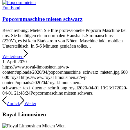
Fun Food
Popcornmaschine mieten schwarz
Beschreibung: Mieten Sie Ihre professionelle Popcorn Maschine bei
uns. Sie benötigen eienn normalen Haushalts-Stromanschluss
(220V), es ist kein Starkstrom von Nöten. Maschine inkl. mobilen
Unterstelltisch. In 5-6 Minuten genießen tolles…
Weiterlesen
1. April 2020
https://www.royal-limousinen.at/wp-
content/uploads/2020/04/popcornmaschine_schwarz_mieten.jpg
600
600
royal
https://www.royal-limousinen.at/wp-
content/uploads/2020/04/royal-limousinen-
schwarzer_text_duenne_schrift.png
royal
2020-04-01 19:23:17
2020-
04-01 21:48:24
Popcornmaschine mieten schwarz
Zurück
Weiter
Royal Limousinen