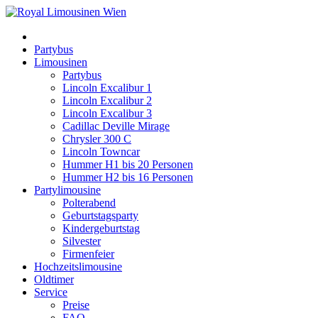
Partybus
Limousinen
Partybus
Lincoln Excalibur 1
Lincoln Excalibur 2
Lincoln Excalibur 3
Cadillac Deville Mirage
Chrysler 300 C
Lincoln Towncar
Hummer H1 bis 20 Personen
Hummer H2 bis 16 Personen
Partylimousine
Polterabend
Geburtstagsparty
Kindergeburtstag
Silvester
Firmenfeier
Hochzeitslimousine
Oldtimer
Service
Preise
FAQ