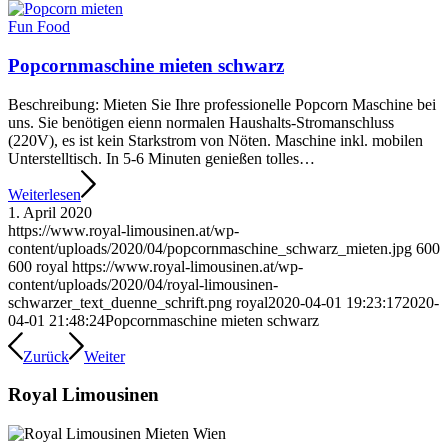
Fun Food
Popcornmaschine mieten schwarz
Beschreibung: Mieten Sie Ihre professionelle Popcorn Maschine bei
uns. Sie benötigen eienn normalen Haushalts-Stromanschluss
(220V), es ist kein Starkstrom von Nöten. Maschine inkl. mobilen
Unterstelltisch. In 5-6 Minuten genießen tolles…
Weiterlesen
1. April 2020
https://www.royal-limousinen.at/wp-
content/uploads/2020/04/popcornmaschine_schwarz_mieten.jpg
600
600
royal
https://www.royal-limousinen.at/wp-
content/uploads/2020/04/royal-limousinen-
schwarzer_text_duenne_schrift.png
royal
2020-04-01 19:23:17
2020-
04-01 21:48:24
Popcornmaschine mieten schwarz
Zurück
Weiter
Royal Limousinen