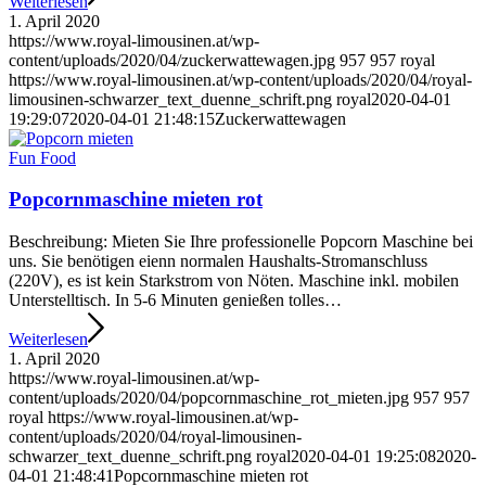
Weiterlesen
1. April 2020
https://www.royal-limousinen.at/wp-
content/uploads/2020/04/zuckerwattewagen.jpg
957
957
royal
https://www.royal-limousinen.at/wp-content/uploads/2020/04/royal-
limousinen-schwarzer_text_duenne_schrift.png
royal
2020-04-01
19:29:07
2020-04-01 21:48:15
Zuckerwattewagen
Fun Food
Popcornmaschine mieten rot
Beschreibung: Mieten Sie Ihre professionelle Popcorn Maschine bei
uns. Sie benötigen eienn normalen Haushalts-Stromanschluss
(220V), es ist kein Starkstrom von Nöten. Maschine inkl. mobilen
Unterstelltisch. In 5-6 Minuten genießen tolles…
Weiterlesen
1. April 2020
https://www.royal-limousinen.at/wp-
content/uploads/2020/04/popcornmaschine_rot_mieten.jpg
957
957
royal
https://www.royal-limousinen.at/wp-
content/uploads/2020/04/royal-limousinen-
schwarzer_text_duenne_schrift.png
royal
2020-04-01 19:25:08
2020-
04-01 21:48:41
Popcornmaschine mieten rot