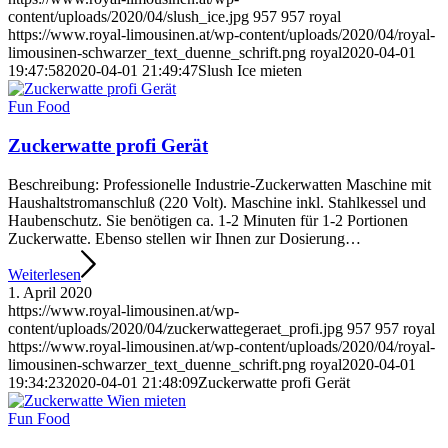
content/uploads/2020/04/slush_ice.jpg
957
957
royal
https://www.royal-limousinen.at/wp-content/uploads/2020/04/royal-
limousinen-schwarzer_text_duenne_schrift.png
royal
2020-04-01
19:47:58
2020-04-01 21:49:47
Slush Ice mieten
Fun Food
Zuckerwatte profi Gerät
Beschreibung: Professionelle Industrie-Zuckerwatten Maschine mit
Haushaltstromanschluß (220 Volt). Maschine inkl. Stahlkessel und
Haubenschutz. Sie benötigen ca. 1-2 Minuten für 1-2 Portionen
Zuckerwatte. Ebenso stellen wir Ihnen zur Dosierung…
Weiterlesen
1. April 2020
https://www.royal-limousinen.at/wp-
content/uploads/2020/04/zuckerwattegeraet_profi.jpg
957
957
royal
https://www.royal-limousinen.at/wp-content/uploads/2020/04/royal-
limousinen-schwarzer_text_duenne_schrift.png
royal
2020-04-01
19:34:23
2020-04-01 21:48:09
Zuckerwatte profi Gerät
Fun Food