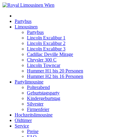
Partybus
Limousinen
Partybus
Lincoln Excalibur 1
Lincoln Excalibur 2
Lincoln Excalibur 3
Cadillac Deville Mirage
Chrysler 300 C
Lincoln Towncar
Hummer H1 bis 20 Personen
Hummer H2 bis 16 Personen
Partylimousine
Polterabend
Geburtstagsparty
Kindergeburtstag
Silvester
Firmenfeier
Hochzeitslimousine
Oldtimer
Service
Preise
FAQ