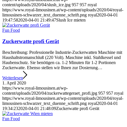
content/uploads/2020/04/slush_ice.jpg
957
957
royal
https://www.royal-limousinen.at/wp-content/uploads/2020/04/royal-
limousinen-schwarzer_text_duenne_schrift.png
royal
2020-04-01
19:47:58
2020-04-01 21:49:47
Slush Ice mieten
Fun Food
Zuckerwatte profi Gerät
Beschreibung: Professionelle Industrie-Zuckerwatten Maschine mit
Haushaltstromanschluß (220 Volt). Maschine inkl. Stahlkessel und
Haubenschutz. Sie benötigen ca. 1-2 Minuten für 1-2 Portionen
Zuckerwatte. Ebenso stellen wir Ihnen zur Dosierung…
Weiterlesen
1. April 2020
https://www.royal-limousinen.at/wp-
content/uploads/2020/04/zuckerwattegeraet_profi.jpg
957
957
royal
https://www.royal-limousinen.at/wp-content/uploads/2020/04/royal-
limousinen-schwarzer_text_duenne_schrift.png
royal
2020-04-01
19:34:23
2020-04-01 21:48:09
Zuckerwatte profi Gerät
Fun Food