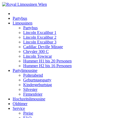
Partybus
Limousinen
Partybus
Lincoln Excalibur 1
Lincoln Excalibur 2
Lincoln Excalibur 3
Cadillac Deville Mirage
Chrysler 300 C
Lincoln Towncar
Hummer H1 bis 20 Personen
Hummer H2 bis 16 Personen
Partylimousine
Polterabend
Geburtstagsparty
Kindergeburtstag
Silvester
Firmenfeier
Hochzeitslimousine
Oldtimer
Service
Preise
FAQ