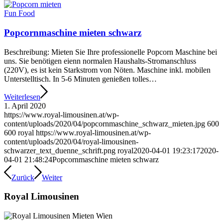
Fun Food
Popcornmaschine mieten schwarz
Beschreibung: Mieten Sie Ihre professionelle Popcorn Maschine bei
uns. Sie benötigen eienn normalen Haushalts-Stromanschluss
(220V), es ist kein Starkstrom von Nöten. Maschine inkl. mobilen
Unterstelltisch. In 5-6 Minuten genießen tolles…
Weiterlesen
1. April 2020
https://www.royal-limousinen.at/wp-
content/uploads/2020/04/popcornmaschine_schwarz_mieten.jpg
600
600
royal
https://www.royal-limousinen.at/wp-
content/uploads/2020/04/royal-limousinen-
schwarzer_text_duenne_schrift.png
royal
2020-04-01 19:23:17
2020-
04-01 21:48:24
Popcornmaschine mieten schwarz
Zurück
Weiter
Royal Limousinen