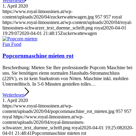
Weiterlesen
1. April 2020
https://www.royal-limousinen.at/wp-
content/uploads/2020/04/zuckerwattewagen.jpg
957
957
royal
https://www.royal-limousinen.at/wp-content/uploads/2020/04/royal-
limousinen-schwarzer_text_duenne_schrift.png
royal
2020-04-01
19:29:07
2020-04-01 21:48:15
Zuckerwattewagen
Fun Food
Popcornmaschine mieten rot
Beschreibung: Mieten Sie Ihre professionelle Popcorn Maschine bei
uns. Sie benötigen eienn normalen Haushalts-Stromanschluss
(220V), es ist kein Starkstrom von Nöten. Maschine inkl. mobilen
Unterstelltisch. In 5-6 Minuten genießen tolles…
Weiterlesen
1. April 2020
https://www.royal-limousinen.at/wp-
content/uploads/2020/04/popcornmaschine_rot_mieten.jpg
957
957
royal
https://www.royal-limousinen.at/wp-
content/uploads/2020/04/royal-limousinen-
schwarzer_text_duenne_schrift.png
royal
2020-04-01 19:25:08
2020-
04-01 21:48:41
Popcornmaschine mieten rot