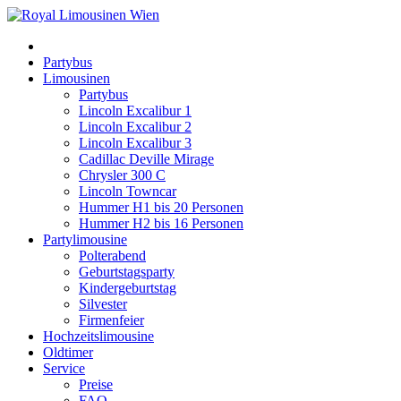
Partybus
Limousinen
Partybus
Lincoln Excalibur 1
Lincoln Excalibur 2
Lincoln Excalibur 3
Cadillac Deville Mirage
Chrysler 300 C
Lincoln Towncar
Hummer H1 bis 20 Personen
Hummer H2 bis 16 Personen
Partylimousine
Polterabend
Geburtstagsparty
Kindergeburtstag
Silvester
Firmenfeier
Hochzeitslimousine
Oldtimer
Service
Preise
FAQ