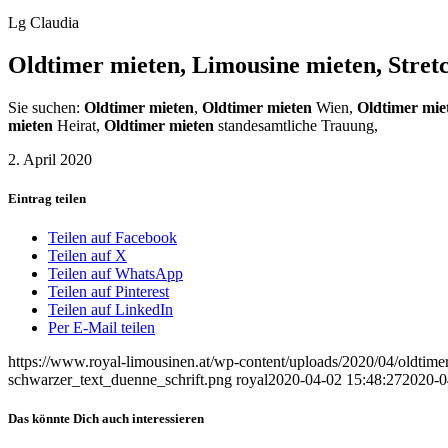
Lg Claudia
Oldtimer mieten, Limousine mieten, Stret
Sie suchen:
Oldtimer mieten
,
Oldtimer mieten
Wien,
Oldtimer mie
mieten
Heirat,
Oldtimer mieten
standesamtliche Trauung,
2. April 2020
Eintrag teilen
Teilen auf Facebook
Teilen auf X
Teilen auf WhatsApp
Teilen auf Pinterest
Teilen auf LinkedIn
Per E-Mail teilen
https://www.royal-limousinen.at/wp-content/uploads/2020/04/oldtime
schwarzer_text_duenne_schrift.png
royal
2020-04-02 15:48:27
2020-0
Das könnte Dich auch interessieren