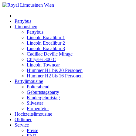
Partybus
Limousinen
Partybus
Lincoln Excalibur 1
Lincoln Excalibur 2
Lincoln Excalibur 3
Cadillac Deville Mirage
Chrysler 300 C
Lincoln Towncar
Hummer H1 bis 20 Personen
Hummer H2 bis 16 Personen
Partylimousine
Polterabend
Geburtstagsparty
Kindergeburtstag
Silvester
Firmenfeier
Hochzeitslimousine
Oldtimer
Service
Preise
FAQ