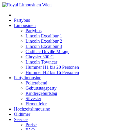
Partybus
Limousinen
Partybus
Lincoln Excalibur 1
Lincoln Excalibur 2
Lincoln Excalibur 3
Cadillac Deville Mirage
Chrysler 300 C
Lincoln Towncar
Hummer H1 bis 20 Personen
Hummer H2 bis 16 Personen
Partylimousine
Polterabend
Geburtstagsparty
Kindergeburtstag
Silvester
Firmenfeier
Hochzeitslimousine
Oldtimer
Service
Preise
FAQ