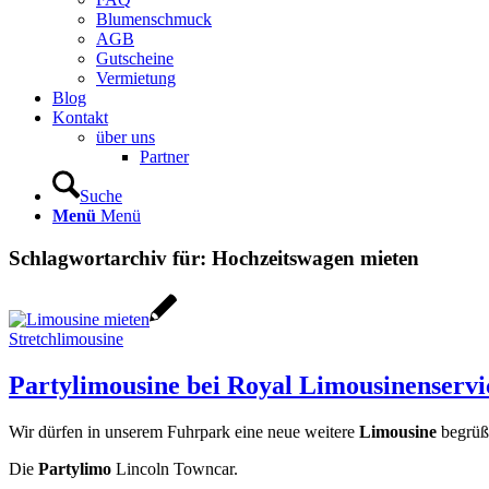
Blumenschmuck
AGB
Gutscheine
Vermietung
Blog
Kontakt
über uns
Partner
Suche
Menü
Menü
Schlagwortarchiv für:
Hochzeitswagen mieten
Stretchlimousine
Partylimousine bei Royal Limousinenservi
Wir dürfen in unserem Fuhrpark eine neue weitere
Limousine
begrüß
Die
Partylimo
Lincoln Towncar.