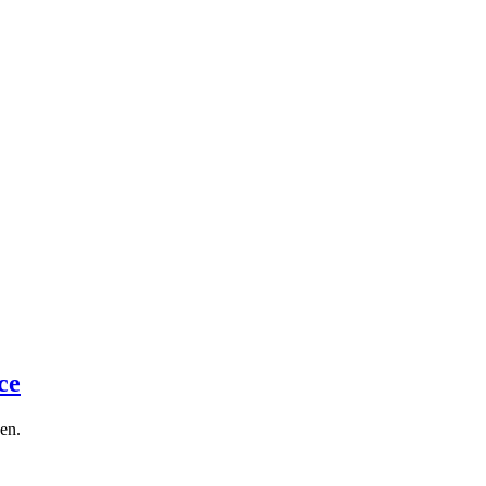
ce
en.