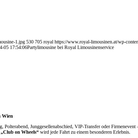
mousine-1.jpg
530
705
royal
https://www.royal-limousinen.at/wp-conten
4-05 17:54:06
Partylimousine bei Royal Limousinenservice
n Wien
ag, Polterabend, Junggesellenabschied, VIP-Transfer oder Firmenevent
 „Club on Wheels“
wird jede Fahrt zu einem besonderen Erlebnis.