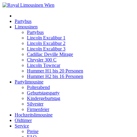
Partybus
Limousinen
Partybus
Lincoln Excalibur 1
Lincoln Excalibur 2
Lincoln Excalibur 3
Cadillac Deville Mirage
Chrysler 300 C
Lincoln Towncar
Hummer H1 bis 20 Personen
Hummer H2 bis 16 Personen
Partylimousine
Polterabend
Geburtstagsparty
Kindergeburtstag
Silvester
Firmenfeier
Hochzeitslimousine
Oldtimer
Service
Preise
FAQ