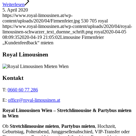
Weiterlesen
5. April 2020
https://www.royal-limousinen.at/wp-
content/uploads/2020/04/Firmenfeier.jpg
530
705
royal
https://www.royal-limousinen.at/wp-content/uploads/2020/04/royal-
limousinen-schwarzer_text_duenne_schrift.png
royal
2020-04-05
08:09:35
2020-04-19 21:05:02
Limousine Firmenfeier
„Kundenfeedback“ mieten
Royal Limousinen
Kontakt
T:
0660 60 77 286
E:
office@royal-limousinen.at
Royal Limousinen Wien – Stretchlimousine & Partybus mieten
in Wien
Ob
Stretchlimousine mieten
,
Partybus mieten
, Hochzeit,
Geburtstag, Polterabend, Junggesellenabschied, VIP-Transfer oder