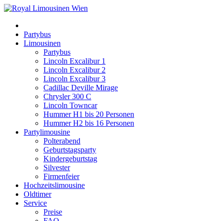
Partybus
Limousinen
Partybus
Lincoln Excalibur 1
Lincoln Excalibur 2
Lincoln Excalibur 3
Cadillac Deville Mirage
Chrysler 300 C
Lincoln Towncar
Hummer H1 bis 20 Personen
Hummer H2 bis 16 Personen
Partylimousine
Polterabend
Geburtstagsparty
Kindergeburtstag
Silvester
Firmenfeier
Hochzeitslimousine
Oldtimer
Service
Preise
FAQ