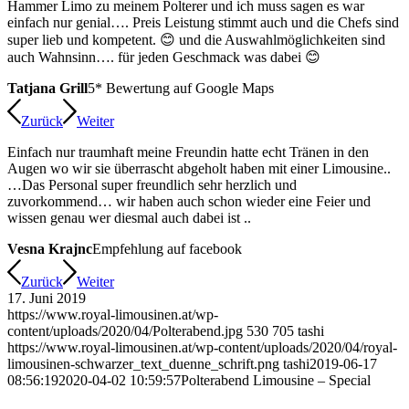
Hammer Limo zu meinem Polterer und ich muss sagen es war
einfach nur genial…. Preis Leistung stimmt auch und die Chefs sind
super lieb und kompetent. 😊 und die Auswahlmöglichkeiten sind
auch Wahnsinn…. für jeden Geschmack was dabei 😊
Tatjana Grill
5* Bewertung auf Google Maps
Zurück
Weiter
Einfach nur traumhaft meine Freundin hatte echt Tränen in den
Augen wo wir sie überrascht abgeholt haben mit einer Limousine..
…Das Personal super freundlich sehr herzlich und
zuvorkommend… wir haben auch schon wieder eine Feier und
wissen genau wer diesmal auch dabei ist ..
Vesna Krajnc
Empfehlung auf facebook
Zurück
Weiter
17. Juni 2019
https://www.royal-limousinen.at/wp-
content/uploads/2020/04/Polterabend.jpg
530
705
tashi
https://www.royal-limousinen.at/wp-content/uploads/2020/04/royal-
limousinen-schwarzer_text_duenne_schrift.png
tashi
2019-06-17
08:56:19
2020-04-02 10:59:57
Polterabend Limousine – Special