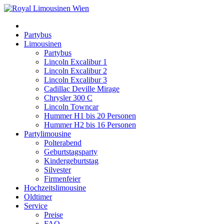
Partybus
Limousinen
Partybus
Lincoln Excalibur 1
Lincoln Excalibur 2
Lincoln Excalibur 3
Cadillac Deville Mirage
Chrysler 300 C
Lincoln Towncar
Hummer H1 bis 20 Personen
Hummer H2 bis 16 Personen
Partylimousine
Polterabend
Geburtstagsparty
Kindergeburtstag
Silvester
Firmenfeier
Hochzeitslimousine
Oldtimer
Service
Preise
FAQ