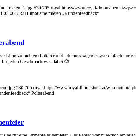
ine_mieten_1.jpg
530
705
royal
https://www.royal-limousinen.at/wp-co
4-03 06:55:21
Limousine mieten „Kundenfeedback“
erabend
 Limo zu meinem Polterer und ich muss sagen es war einfach nur geni
 für jeden Geschmack was dabei 😊
bend.jpg
530
705
royal
https://www.royal-limousinen.at/wp-content/up
undenfeedback“ Polterabend
enfeier
usine für eine Firmenfeier gemietet. Der Fahrer war pünktlich am aus