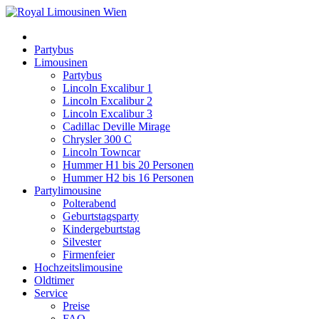
Partybus
Limousinen
Partybus
Lincoln Excalibur 1
Lincoln Excalibur 2
Lincoln Excalibur 3
Cadillac Deville Mirage
Chrysler 300 C
Lincoln Towncar
Hummer H1 bis 20 Personen
Hummer H2 bis 16 Personen
Partylimousine
Polterabend
Geburtstagsparty
Kindergeburtstag
Silvester
Firmenfeier
Hochzeitslimousine
Oldtimer
Service
Preise
FAQ