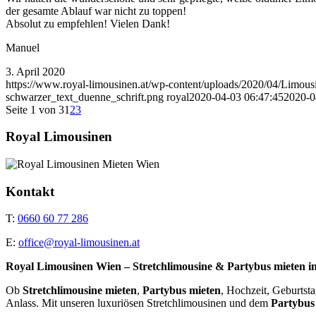
der gesamte Ablauf war nicht zu toppen!
Absolut zu empfehlen! Vielen Dank!
Manuel
3. April 2020
https://www.royal-limousinen.at/wp-content/uploads/2020/04/Limous
schwarzer_text_duenne_schrift.png
royal
2020-04-03 06:47:45
2020-0
Seite 1 von 3
1
2
3
Royal Limousinen
Kontakt
T:
0660 60 77 286
E:
office@royal-limousinen.at
Royal Limousinen Wien – Stretchlimousine & Partybus mieten i
Ob
Stretchlimousine mieten
,
Partybus mieten
, Hochzeit, Geburtst
Anlass. Mit unseren luxuriösen Stretchlimousinen und dem
Partybus