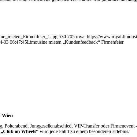
ine_mieten_Firmenfeier_1.jpg
530
705
royal
https://www.royal-limous
4-03 06:47:45
Limousine mieten „Kundenfeedback“ Firmenfeier
n Wien
ag, Polterabend, Junggesellenabschied, VIP-Transfer oder Firmenevent
 „Club on Wheels“
wird jede Fahrt zu einem besonderen Erlebnis.