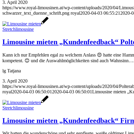
3. April 2020
https://www.royal-limousinen.at/wp-content/uploads/2020/04/Limous
schwarzer_text_duenne_schrift.png
royal
2020-04-03 06:55:21
2020-0
Stretchlimousine
Limousine mieten „Kundenfeedback“ Polt
Kann ich nur Empfehlen egal zu welchem Anlass 😍 hatte eine Hammer
kompetent. 😊 und die Auswahlmöglichkeiten sind auch Wahnsinn….
lg Tatjana
3. April 2020
https://www.royal-limousinen.at/wp-content/uploads/2020/04/Poltera
royal
2020-04-03 06:50:01
2020-04-03 06:50:01
Limousine mieten „K
Stretchlimousine
Limousine mieten „Kundenfeedback“ Firm
Wir hatten die wunderschöne und sehr gepflegte, weiße oldtimer Limo