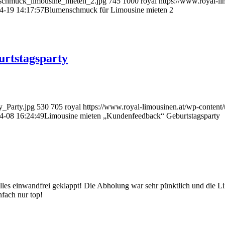
nschmuck_limousine_mieten_2.jpg
745
1000
royal
https://www.royal-li
4-19 14:17:57
Blumenschmuck für Limousine mieten 2
rtstagsparty
y_Party.jpg
530
705
royal
https://www.royal-limousinen.at/wp-content
4-08 16:24:49
Limousine mieten „Kundenfeedback“ Geburtstagsparty
alles einwandfrei geklappt! Die Abholung war sehr pünktlich und die
nfach nur top!