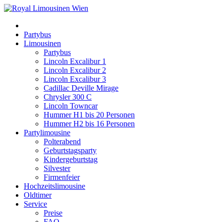
Partybus
Limousinen
Partybus
Lincoln Excalibur 1
Lincoln Excalibur 2
Lincoln Excalibur 3
Cadillac Deville Mirage
Chrysler 300 C
Lincoln Towncar
Hummer H1 bis 20 Personen
Hummer H2 bis 16 Personen
Partylimousine
Polterabend
Geburtstagsparty
Kindergeburtstag
Silvester
Firmenfeier
Hochzeitslimousine
Oldtimer
Service
Preise
FAQ