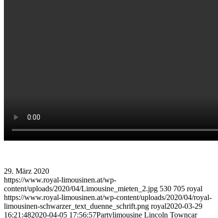
29. März 2020
https://www.royal-limousinen.at/wp-
content/uploads/2020/04/Limousine_mieten_2.jpg
530
705
royal
https://www.royal-limousinen.at/wp-content/uploads/2020/04/royal-
limousinen-schwarzer_text_duenne_schrift.png
royal
2020-03-29
16:21:48
2020-04-05 17:56:57
Partylimousine Lincoln Towncar