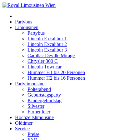
Partybus
Limousinen
Partybus
Lincoln Excalibur 1
Lincoln Excalibur 2
Lincoln Excalibur 3
Cadillac Deville Mirage
Chrysler 300 C
Lincoln Towncar
Hummer H1 bis 20 Personen
Hummer H2 bis 16 Personen
Partylimousine
Polterabend
Geburtstagsparty
Kindergeburtstag
Silvester
Firmenfeier
Hochzeitslimousine
Oldtimer
Service
Preise
FAQ