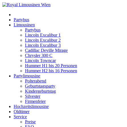
Partybus
Limousinen
Partybus
Lincoln Excalibur 1
Lincoln Excalibur 2
Lincoln Excalibur 3
Cadillac Deville Mirage
Chrysler 300 C
Lincoln Towncar
Hummer H1 bis 20 Personen
Hummer H2 bis 16 Personen
Partylimousine
Polterabend
Geburtstagsparty
Kindergeburtstag
Silvester
Firmenfeier
Hochzeitslimousine
Oldtimer
Service
Preise
FAQ