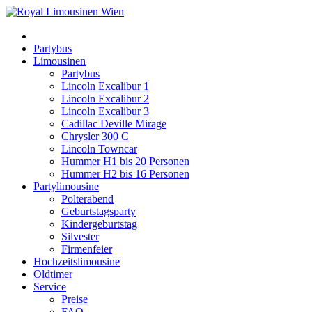
Partybus
Limousinen
Partybus
Lincoln Excalibur 1
Lincoln Excalibur 2
Lincoln Excalibur 3
Cadillac Deville Mirage
Chrysler 300 C
Lincoln Towncar
Hummer H1 bis 20 Personen
Hummer H2 bis 16 Personen
Partylimousine
Polterabend
Geburtstagsparty
Kindergeburtstag
Silvester
Firmenfeier
Hochzeitslimousine
Oldtimer
Service
Preise
FAQ